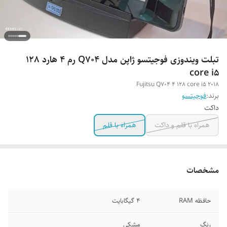
تبلت ویندوزی فوجیتسو ژاپن مدل Q704 رم 4 هارد 128
core i5
Fujitsu Q704 4 128 core i5 2018
برند:
فوجیتسو
داکت
همراه با قلم و داکت
همراه با قلم
مشخصات
حافظه RAM
4 گیگابایت
رنگ
مشکی