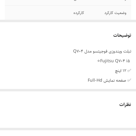
وضعیت کارکرد
کارکرده
مدل
Q704
توضیحات
مدل پردازنده
core i5-4200U
تبلت ویندوزی فوجیتسو مدل Q704
پردازنده
core i5
Fujitsu Q704 i5⭐️
حافظه SSD
128 گیگابایت
✅ ۱۲ اینچ
✅ صفحه نمایش Full-Hd
اصالت کالا
اصل
✅ پردازنده: core i5-4200U ⭐️
اندازه صفحه نمایش
12 اینچ
✅ رم : 4 گیگابایت DDR3
نظرات
✅ هارد : 128 گیگابایت
برند
فوجیتسو - Fujitsu
✅ قلم
✅ پورت مستقیم Usb