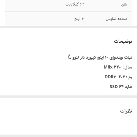
هارد
64 گیگابایت
صفحه نمایش
10 اینچ
وضعیت کارکرد
کارکرده
توضیحات
رنگ
نقره ای
تبلت ویندوزی 10 اینچ کیبورد دار لنوو 👆
پردازنده
Intel Atom X5-Z8350
مدل: Miix 320
رم : 2،4 DDR3
هارد 64 SSD
پردازنده : Intel Atom X5-Z8350
ویندوز 10
نظرات
کیبورد✅
پورت Micro USB✅
پورت USB3✅