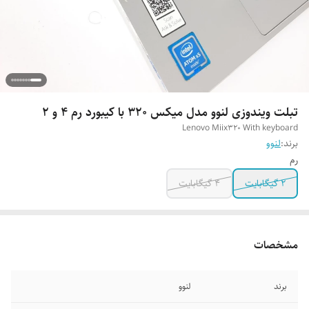
تبلت ویندوزی لنوو مدل میکس 320 با کیبورد رم 4 و 2
Lenovo Miix320 With keyboard
برند:
لنوو
رم
2 گیگابایت
4 گیگابایت
مشخصات
برند
لنوو