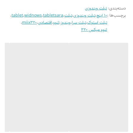
پورت Micro HDMI ✅
دسته‌بندی
:
تبلت ویندوزی
برچسب‌ها :
10 اینچ
،
تبلت ویندوزی
،
تبلت
،
tabletsara
،
widnows
،
tablet
،
شارژر ✅
تبلت استوک
،
تبلت سرا
،
ویندوز
،
لنوو
،
اقتصادی
،
miix320
،
لنوو میکس 320